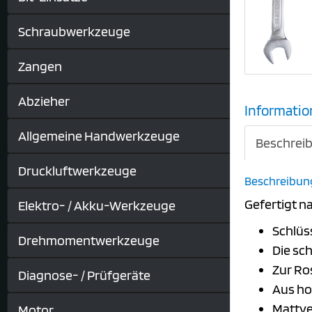
Schraubwerkzeuge
Zangen
Abzieher
Informatio
Allgemeine Handwerkzeuge
Beschrei
Druckluftwerkzeuge
Beschreibun
Gefertigt na
Elektro- / Akku-Werkzeuge
Schlüs
Drehmomentwerkzeuge
Die sc
Zur Ro
Diagnose- / Prüfgeräte
Aus h
Mattv
Motor