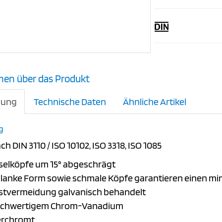
nen über das Produkt
bung
Technische Daten
Ähnliche Artikel
g
ch DIN 3110 / ISO 10102, ISO 3318, ISO 1085
selköpfe um 15° abgeschrägt
hlanke Form sowie schmale Köpfe garantieren einen m
stvermeidung galvanisch behandelt
ochwertigem Chrom-Vanadium
erchromt