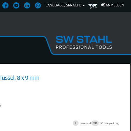
LANGUAGE / SPRACHE
ANMELDEN
üssel, 8 x 9 mm
5
L
SB
: Lose und
: SB-Verpackung