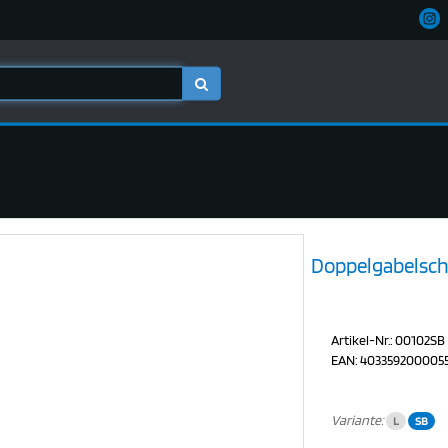
Doppelgabelschl
Artikel-Nr.: 00102SB
EAN: 403359200005
Variante:
L
SB