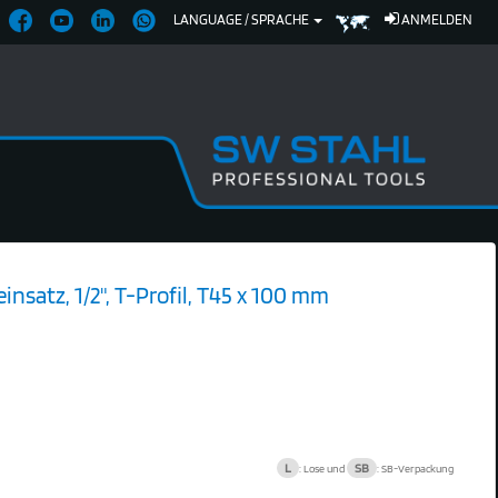
LANGUAGE / SPRACHE
ANMELDEN
nsatz, 1/2", T-Profil, T45 x 100 mm
3
L
SB
: Lose und
: SB-Verpackung