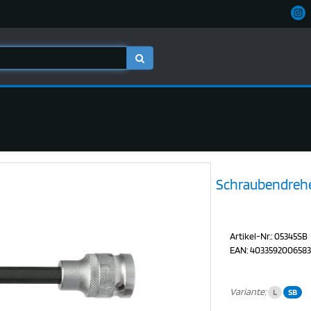
Schraubendrehei
Artikel-Nr.: 05345SB
EAN: 403359200658
Variante:
L
SB