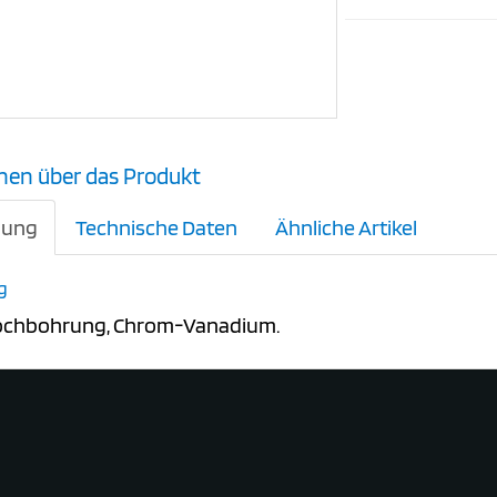
nen über das Produkt
bung
Technische Daten
Ähnliche Artikel
g
lochbohrung, Chrom-Vanadium.