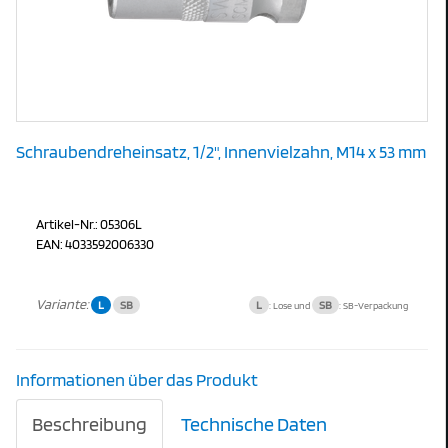
Schraubendreheinsatz, 1/2", Innenvielzahn, M14 x 53 mm
Artikel-Nr.: 05306L
EAN: 4033592006330
Variante:
L
SB
L
SB
: Lose und
: SB-Verpackung
Informationen über das Produkt
Beschreibung
Technische Daten