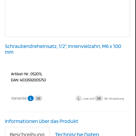
Schraubendreheinsatz, 1/2", Innenvielzahn, M6 x 100
mm
Artikel-Nr.: 05201L
EAN: 4033592005753
Variante:
L
SB
L
SB
: Lose und
: SB-Verpackung
Informationen über das Produkt
Beschreibung
Technische Daten