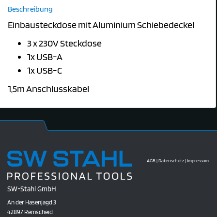
Beschreibung
Einbausteckdose mit Aluminium Schiebedeckel
3 x 230V Steckdose
1x USB-A
1x USB-C
1,5m Anschlusskabel
AGB
|
Datenschutz
|
Impressum
SW-Stahl GmbH
An der Hasenjagd 3
42897 Remscheid